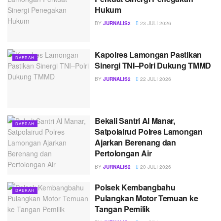
Hukum
BY
JURNALIS2
23 JULI 2026
Kapolres Lamongan Pastikan
DAERAH
Sinergi TNI–Polri Dukung TMMD
BY
JURNALIS2
22 JULI 2026
Bekali Santri Al Manar,
DAERAH
Satpolairud Polres Lamongan
Ajarkan Berenang dan
Pertolongan Air
BY
JURNALIS2
20 JULI 2026
Polsek Kembangbahu
DAERAH
Pulangkan Motor Temuan ke
Tangan Pemilik