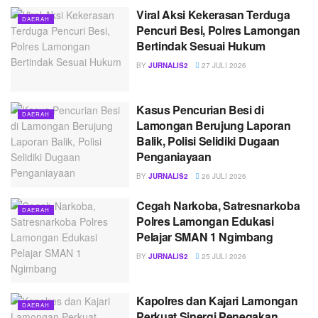
Viral Aksi Kekerasan Terduga
DAERAH
Pencuri Besi, Polres Lamongan
Bertindak Sesuai Hukum
BY
JURNALIS2
27 JULI 2026
Kasus Pencurian Besi di
DAERAH
Lamongan Berujung Laporan
Balik, Polisi Selidiki Dugaan
Penganiayaan
BY
JURNALIS2
26 JULI 2026
Cegah Narkoba, Satresnarkoba
DAERAH
Polres Lamongan Edukasi
Pelajar SMAN 1 Ngimbang
BY
JURNALIS2
25 JULI 2026
Kapolres dan Kajari Lamongan
DAERAH
Perkuat Sinergi Penegakan