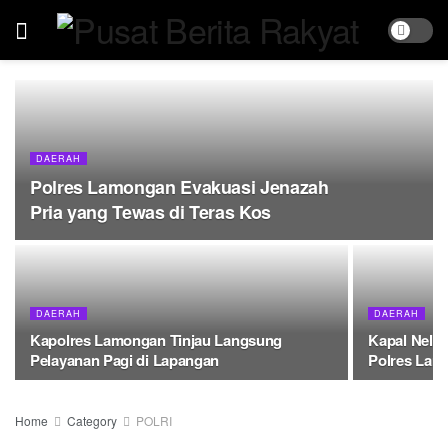
DAERAH
Polres Lamongan Evakuasi Jenazah
Pria yang Tewas di Teras Kos
DAERAH
DAERAH
Kapolres Lamongan Tinjau Langsung
Kapal Nela
Pelayanan Pagi di Lapangan
Polres Lam
Home
Category
POLRI