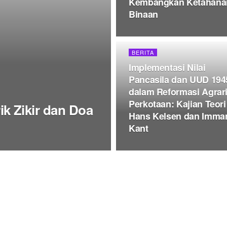
Kembangkan Ketahana
Binaan
BERITA
Implementasi Nilai
Pancasila dan UUD 194
dalam Reformasi Agrar
Perkotaan: Kajian Teori
k Zikir dan Doa
Hans Kelsen dan Imma
Kant