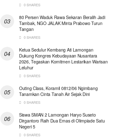
0 SHARES
80 Persen Waduk Rawa Sekaran Beralih Jadi
Tambak, NGO JALAK Minta Prabowo Turun
Tangan
0 SHARES
Ketua Sedulur Kembang Ati Lamongan
Dukung Kongres Kebudayaan Nusantara
2026, Tegaskan Komitmen Lestarikan Warisan
Leluhur
0 SHARES
Outing Class, Koramil 0812/06 Ngimbang
Tanamkan Cinta Tanah Air Sejak Dini
0 SHARES
Siswa SMAN 2 Lamongan Haryo Suseto
Dirgantoro Raih Dua Emas di Olimpiade Satu
Negeri 5
0 SHARES