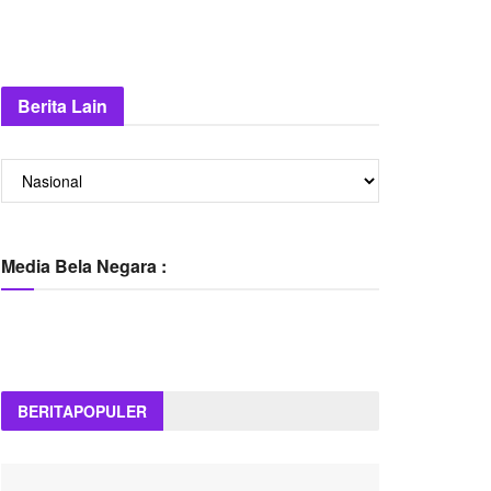
Berita Lain
Berita
Lain
Media Bela Negara :
BERITA
POPULER