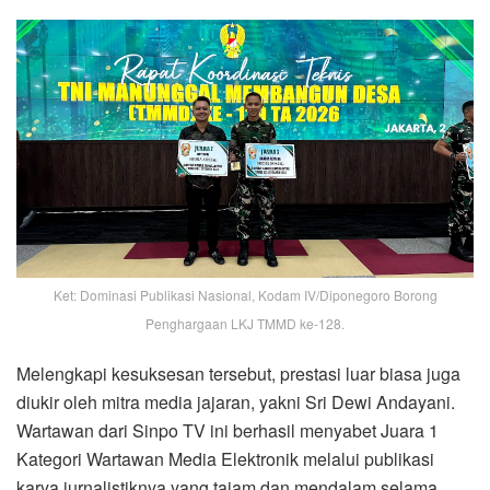
Ket: Dominasi Publikasi Nasional, Kodam IV/Diponegoro Borong
Penghargaan LKJ TMMD ke-128.
Melengkapi kesuksesan tersebut, prestasi luar biasa juga
diukir oleh mitra media jajaran, yakni Sri Dewi Andayani.
Wartawan dari Sinpo TV ini berhasil menyabet Juara 1
Kategori Wartawan Media Elektronik melalui publikasi
karya jurnalistiknya yang tajam dan mendalam selama