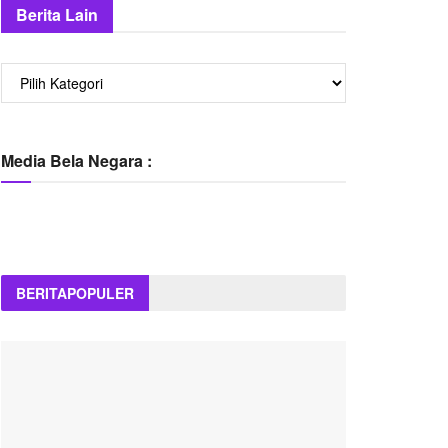
Berita Lain
Berita
Lain
Media Bela Negara :
BERITA
POPULER