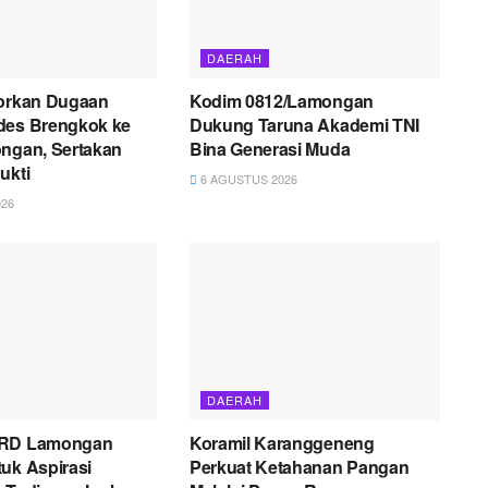
DAERAH
porkan Dugaan
Kodim 0812/Lamongan
des Brengkok ke
Dukung Taruna Akademi TNI
ongan, Sertakan
Bina Generasi Muda
ukti
6 AGUSTUS 2026
26
DAERAH
PRD Lamongan
Koramil Karanggeneng
uk Aspirasi
Perkuat Ketahanan Pangan