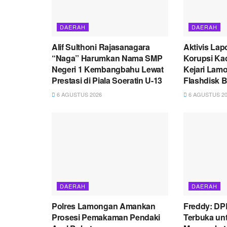
DAERAH
DAERAH
Alif Sulthoni Rajasanagara
Aktivis La
“Naga” Harumkan Nama SMP
Korupsi Ka
Negeri 1 Kembangbahu Lewat
Kejari Lam
Prestasi di Piala Soeratin U-13
Flashdisk B
6 AGUSTUS 2026
6 AGUSTUS 20
DAERAH
DAERAH
Polres Lamongan Amankan
Freddy: D
Prosesi Pemakaman Pendaki
Terbuka unt