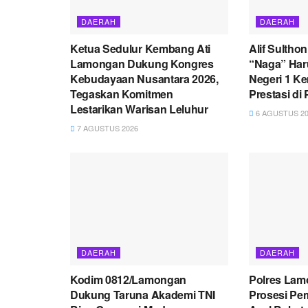
DAERAH
DAERAH
Ketua Sedulur Kembang Ati
Alif Sultho
Lamongan Dukung Kongres
“Naga” Ha
Kebudayaan Nusantara 2026,
Negeri 1 K
Tegaskan Komitmen
Prestasi di 
Lestarikan Warisan Leluhur
6 AGUSTUS 20
7 AGUSTUS 2026
DAERAH
DAERAH
Kodim 0812/Lamongan
Polres La
Dukung Taruna Akademi TNI
Prosesi Pe