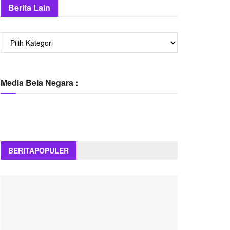
Berita Lain
Berita
Lain
Media Bela Negara :
BERITA
POPULER