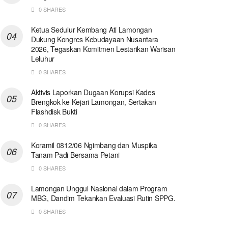
0 SHARES
Ketua Sedulur Kembang Ati Lamongan
Dukung Kongres Kebudayaan Nusantara
2026, Tegaskan Komitmen Lestarikan Warisan
Leluhur
0 SHARES
Aktivis Laporkan Dugaan Korupsi Kades
Brengkok ke Kejari Lamongan, Sertakan
Flashdisk Bukti
0 SHARES
Koramil 0812/06 Ngimbang dan Muspika
Tanam Padi Bersama Petani
0 SHARES
Lamongan Unggul Nasional dalam Program
MBG, Dandim Tekankan Evaluasi Rutin SPPG.
0 SHARES