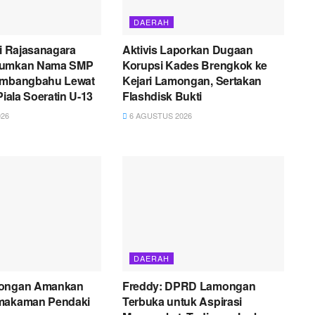
DAERAH
ni Rajasanagara
Aktivis Laporkan Dugaan
rumkan Nama SMP
Korupsi Kades Brengkok ke
embangbahu Lewat
Kejari Lamongan, Sertakan
Piala Soeratin U-13
Flashdisk Bukti
26
6 AGUSTUS 2026
DAERAH
mongan Amankan
Freddy: DPRD Lamongan
makaman Pendaki
Terbuka untuk Aspirasi