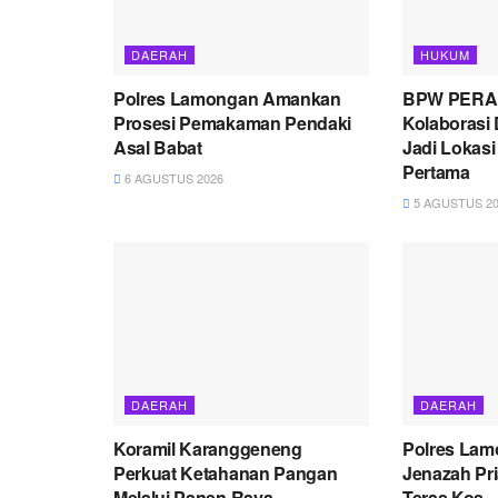
DAERAH
HUKUM
Polres Lamongan Amankan
BPW PERAD
Prosesi Pemakaman Pendaki
Kolaborasi
Asal Babat
Jadi Lokas
Pertama
6 AGUSTUS 2026
5 AGUSTUS 20
DAERAH
DAERAH
Koramil Karanggeneng
Polres Lam
Perkuat Ketahanan Pangan
Jenazah Pri
Melalui Panen Raya
Teras Kos