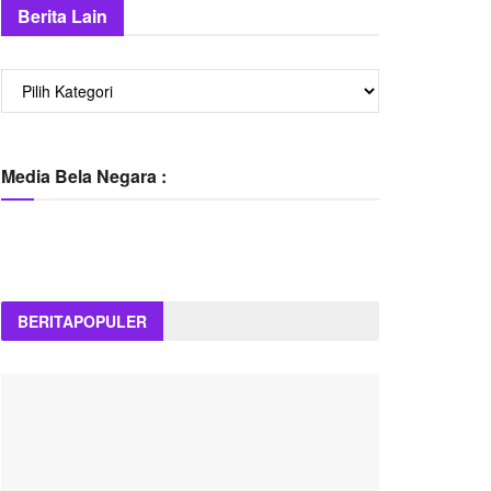
Berita Lain
Berita
Lain
Media Bela Negara :
BERITA
POPULER