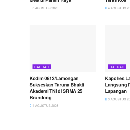
5 AGUSTUS 2026
4 AGUSTUS 20
DAERAH
DAERAH
Kodim 0812/Lamongan
Kapolres L
Sukseskan Taruna Bhakti
Langsung P
Akademi TNI di SRMA 25
Lapangan
Brondong
3 AGUSTUS 20
4 AGUSTUS 2026