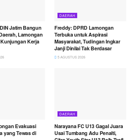
DAERAH
IN Jatim Bangun
Freddy: DPRD Lamongan
 Daerah, Lamongan
Terbuka untuk Aspirasi
i Kunjungan Kerja
Masyarakat, Tudingan Ingkar
Janji Dinilai Tak Berdasar
26
5 AGUSTUS 2026
DAERAH
ongan Evakuasi
Narayana FC U13 Gagal Juara
a yang Tewas di
Usai Tumbang Adu Penalti,
Citra Youth Star U13 Raih Trofi