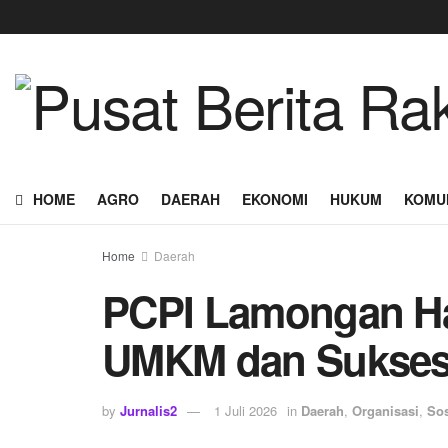
HOME
AGRO
DAERAH
EKONOMI
HUKUM
KOMU
Home
Daerah
PCPI Lamongan Ha
UMKM dan Sukses
by
Jurnalis2
1 Juli 2026
in
Daerah
,
Organisasi
,
Sos