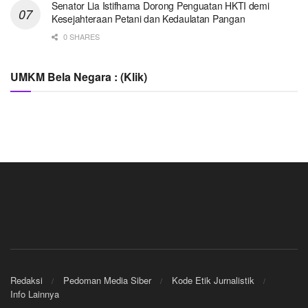
Senator Lia Istifhama Dorong Penguatan HKTI demi
Kesejahteraan Petani dan Kedaulatan Pangan
0 SHARES
UMKM Bela Negara : (Klik)
Redaksi
Pedoman Media Siber
Kode Etik Jurnalistik
Info Lainnya