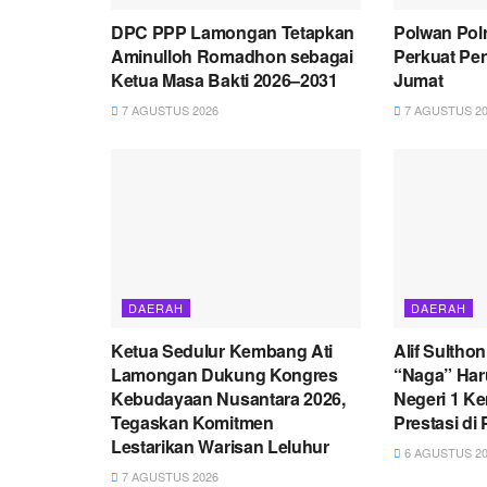
DPC PPP Lamongan Tetapkan
Polwan Pol
Aminulloh Romadhon sebagai
Perkuat Pe
Ketua Masa Bakti 2026–2031
Jumat
7 AGUSTUS 2026
7 AGUSTUS 20
DAERAH
DAERAH
Ketua Sedulur Kembang Ati
Alif Sultho
Lamongan Dukung Kongres
“Naga” Ha
Kebudayaan Nusantara 2026,
Negeri 1 K
Tegaskan Komitmen
Prestasi di 
Lestarikan Warisan Leluhur
6 AGUSTUS 20
7 AGUSTUS 2026