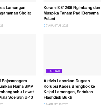
res Lamongan
Koramil 0812/06 Ngimbang dan
ngamanan Sholat
Muspika Tanam Padi Bersama
Petani
26
7 AGUSTUS 2026
DAERAH
ni Rajasanagara
Aktivis Laporkan Dugaan
rumkan Nama SMP
Korupsi Kades Brengkok ke
embangbahu Lewat
Kejari Lamongan, Sertakan
Piala Soeratin U-13
Flashdisk Bukti
26
6 AGUSTUS 2026