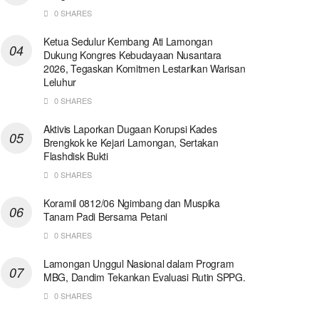
0 SHARES
Ketua Sedulur Kembang Ati Lamongan
Dukung Kongres Kebudayaan Nusantara
2026, Tegaskan Komitmen Lestarikan Warisan
Leluhur
0 SHARES
Aktivis Laporkan Dugaan Korupsi Kades
Brengkok ke Kejari Lamongan, Sertakan
Flashdisk Bukti
0 SHARES
Koramil 0812/06 Ngimbang dan Muspika
Tanam Padi Bersama Petani
0 SHARES
Lamongan Unggul Nasional dalam Program
MBG, Dandim Tekankan Evaluasi Rutin SPPG.
0 SHARES