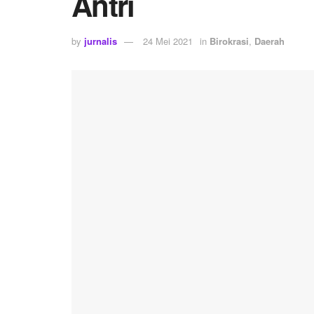
Antri
by
jurnalis
24 Mei 2021
in
Birokrasi
,
Daerah