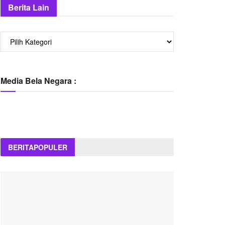
Berita Lain
Berita
Lain
Media Bela Negara :
BERITA
POPULER