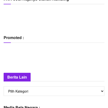
Promoted :
Berita Lain
Berita
Lain
Media Bela Negara :