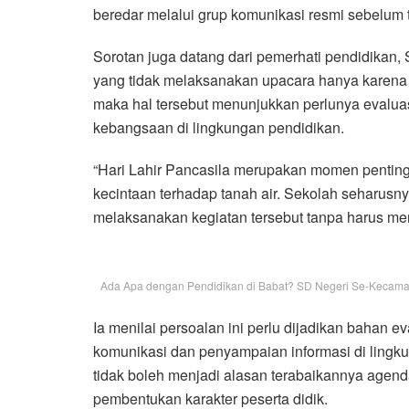
beredar melalui grup komunikasi resmi sebelum
Sorotan juga datang dari pemerhati pendidikan,
yang tidak melaksanakan upacara hanya karena ti
maka hal tersebut menunjukkan perlunya evalua
kebangsaan di lingkungan pendidikan.
“Hari Lahir Pancasila merupakan momen penting
kecintaan terhadap tanah air. Sekolah seharusn
melaksanakan kegiatan tersebut tanpa harus men
Ada Apa dengan Pendidikan di Babat? SD Negeri Se-Kecamatan
Ia menilai persoalan ini perlu dijadikan bahan 
komunikasi dan penyampaian informasi di lingk
tidak boleh menjadi alasan terabaikannya agend
pembentukan karakter peserta didik.