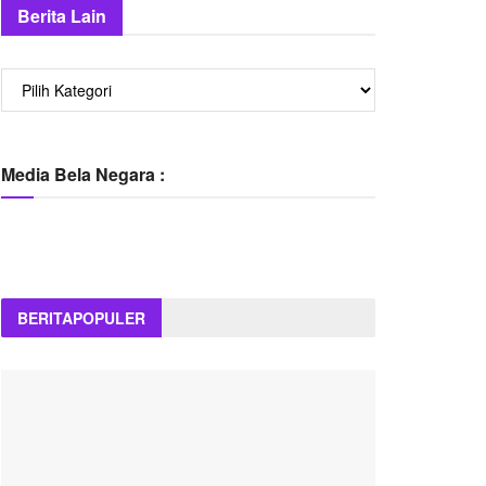
Berita Lain
Berita
Lain
Media Bela Negara :
BERITA
POPULER