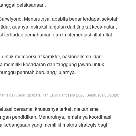
 tanggal pelaksanaan.
 Sarwiyono. Menurutnya, apabila benar terdapat sekolah
dak adanya instruksi lanjutan dari tingkat kecamatan,
si terhadap pemahaman dan implementasi nilai-nilai
 untuk memperkuat karakter, nasionalisme, dan
ya memiliki kesadaran dan tanggung jawab untuk
unggu perintah berulang,” ujarnya.
 Tidak Gelar Upacara Hari Lahir Pancasila 2026. Senin, (01/06/2026).
evaluasi bersama, khususnya terkait mekanisme
ungan pendidikan. Menurutnya, lemahnya koordinasi
a kebangsaan yang memiliki makna strategis bagi