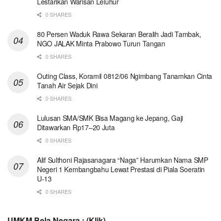
Lestarikan Warisan Leluhur
0 SHARES
80 Persen Waduk Rawa Sekaran Beralih Jadi Tambak,
NGO JALAK Minta Prabowo Turun Tangan
0 SHARES
Outing Class, Koramil 0812/06 Ngimbang Tanamkan Cinta
Tanah Air Sejak Dini
0 SHARES
Lulusan SMA/SMK Bisa Magang ke Jepang, Gaji
Ditawarkan Rp17–20 Juta
0 SHARES
Alif Sulthoni Rajasanagara “Naga” Harumkan Nama SMP
Negeri 1 Kembangbahu Lewat Prestasi di Piala Soeratin
U-13
0 SHARES
UMKM Bela Negara : (Klik)