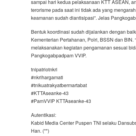
sampai hari kedua pelaksanaan KTT ASEAN, ancam
terorisme pada saat ini tidak ada yang mengarah 
keamanan sudah diantisipasi”. Jelas Pangkoga
Bentuk koordinasi sudah dijalankan dengan baik,
Kementerian Pertahanan, Polri, BSSN dan BIN. “A
melaksanakan kegiatan pengamanan sesuai bid
Pangkogabpadpam VVIP.
tnipatriotnkri
#nkrihargamati
#tnikuatrakyatbermartabat
#KTTAseanke-43
#PamVVIP KTTAseanke-43
Autentikasi:
Kabid Media Center Puspen TNI selaku Dansubs
Han. (**)