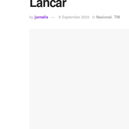
Lancar
by
jurnalis
8 September 2023
in
Nasional
,
TNI