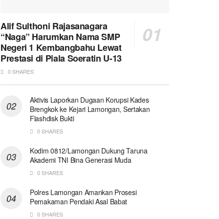
Alif Sulthoni Rajasanagara
“Naga” Harumkan Nama SMP
Negeri 1 Kembangbahu Lewat
Prestasi di Piala Soeratin U-13
0 SHARES
Aktivis Laporkan Dugaan Korupsi Kades
Brengkok ke Kejari Lamongan, Sertakan
Flashdisk Bukti
0 SHARES
Kodim 0812/Lamongan Dukung Taruna
Akademi TNI Bina Generasi Muda
0 SHARES
Polres Lamongan Amankan Prosesi
Pemakaman Pendaki Asal Babat
0 SHARES