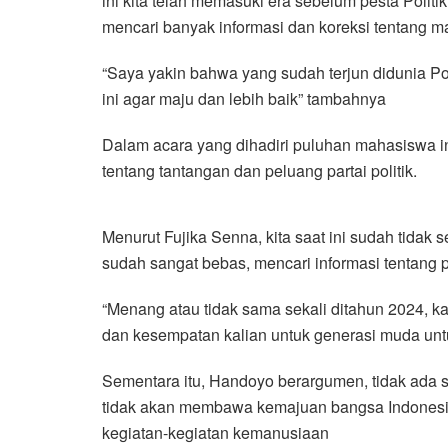
ini kita telah memasuki era sebelum pesta Politi
mencari banyak informasi dan koreksi tentang mas
“Saya yakin bahwa yang sudah terjun didunia Po
ini agar maju dan lebih baik” tambahnya
Dalam acara yang dihadiri puluhan mahasiswa 
tentang tantangan dan peluang partai politik.
Menurut Fujika Senna, kita saat ini sudah tidak 
sudah sangat bebas, mencari informasi tentang po
“Menang atau tidak sama sekali ditahun 2024, kar
dan kesempatan kalian untuk generasi muda un
Sementara itu, Handoyo berargumen, tidak ada satu 
tidak akan membawa kemajuan bangsa Indonesia 
kegiatan-kegiatan kemanusiaan