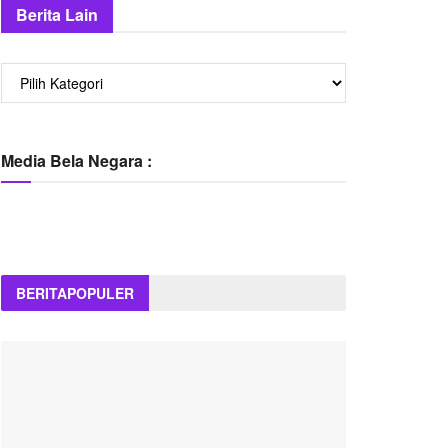
Berita Lain
Berita
Lain
Media Bela Negara :
BERITA
POPULER