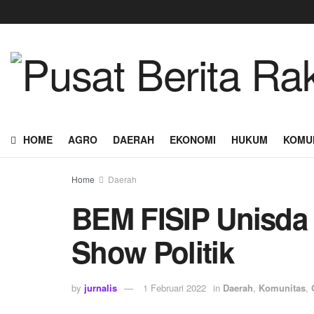
HOME
AGRO
DAERAH
EKONOMI
HUKUM
KOMU
Home
Daerah
BEM FISIP Unisda
Show Politik
by
jurnalis
1 Februari 2022
in
Daerah
,
Komunitas
,