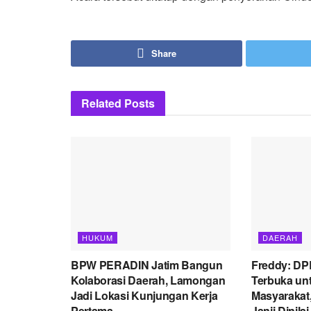
Share
Related
Posts
HUKUM
DAERAH
BPW PERADIN Jatim Bangun
Freddy: D
Kolaborasi Daerah, Lamongan
Terbuka unt
Jadi Lokasi Kunjungan Kerja
Masyarakat,
Pertama
Janji Dinila