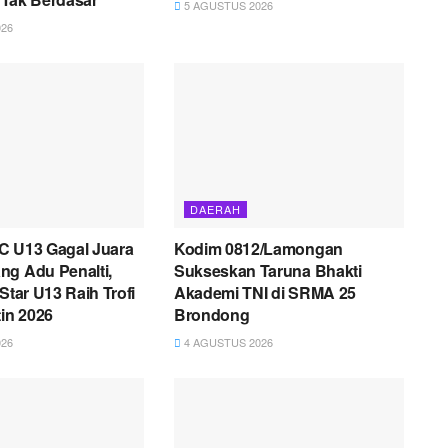
5 AGUSTUS 2026
26
DAERAH
C U13 Gagal Juara
Kodim 0812/Lamongan
ng Adu Penalti,
Sukseskan Taruna Bhakti
Star U13 Raih Trofi
Akademi TNI di SRMA 25
tin 2026
Brondong
26
4 AGUSTUS 2026