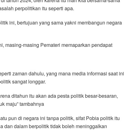
k di tahun 2024, oleh karena itu mari kita bersama-sama
alah perpolitikan itu seperti apa.
litik ini, bertujuan yang sama yakni membangun negara
ini, masing-masing Pemateri memaparkan pendapat
seperti zaman dahulu, yang mana media informasi saat ini
litik sangat longgar.
ena ditahun itu akan ada pesta politik besar-besaran,
tuk maju” tambahnya
pun di negara ini tanpa politik, sifat Pobia politik itu
dan dalam berpolitik tidak boleh meninggalkan