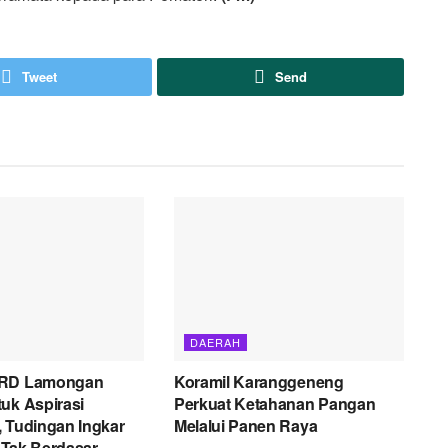
Tweet
Send
DAERAH
PRD Lamongan
Koramil Karanggeneng
uk Aspirasi
Perkuat Ketahanan Pangan
 Tudingan Ingkar
Melalui Panen Raya
i Tak Berdasar