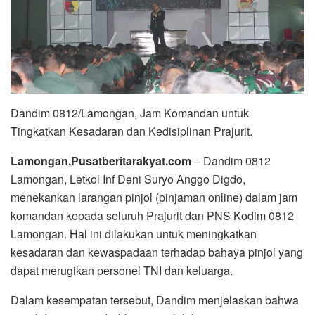
Dandim 0812/Lamongan, Jam Komandan untuk
Tingkatkan Kesadaran dan Kedisiplinan Prajurit.
Lamongan,Pusatberitarakyat.com
– Dandim 0812
Lamongan, Letkol Inf Deni Suryo Anggo Digdo,
menekankan larangan pinjol (pinjaman online) dalam jam
komandan kepada seluruh Prajurit dan PNS Kodim 0812
Lamongan. Hal ini dilakukan untuk meningkatkan
kesadaran dan kewaspadaan terhadap bahaya pinjol yang
dapat merugikan personel TNI dan keluarga.
Dalam kesempatan tersebut, Dandim menjelaskan bahwa