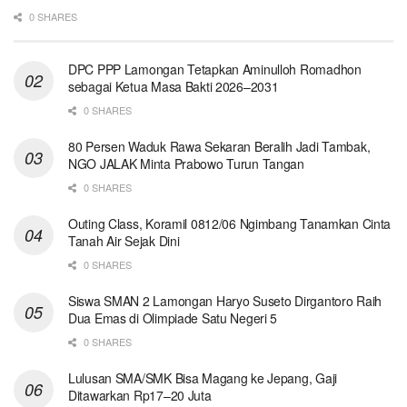
0 SHARES
DPC PPP Lamongan Tetapkan Aminulloh Romadhon
sebagai Ketua Masa Bakti 2026–2031
0 SHARES
80 Persen Waduk Rawa Sekaran Beralih Jadi Tambak,
NGO JALAK Minta Prabowo Turun Tangan
0 SHARES
Outing Class, Koramil 0812/06 Ngimbang Tanamkan Cinta
Tanah Air Sejak Dini
0 SHARES
Siswa SMAN 2 Lamongan Haryo Suseto Dirgantoro Raih
Dua Emas di Olimpiade Satu Negeri 5
0 SHARES
Lulusan SMA/SMK Bisa Magang ke Jepang, Gaji
Ditawarkan Rp17–20 Juta