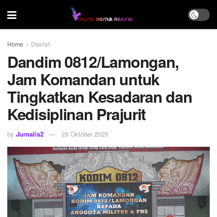
Home
Daerah
Dandim 0812/Lamongan,
Jam Komandan untuk
Tingkatkan Kesadaran dan
Kedisiplinan Prajurit
by
Jurnalis2
29 Oktober 2025