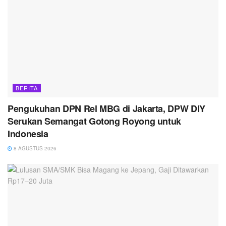
BERITA
Pengukuhan DPN Rel MBG di Jakarta, DPW DIY
Serukan Semangat Gotong Royong untuk
Indonesia
8 AGUSTUS 2026