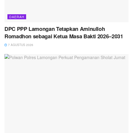
DAERAH
DPC PPP Lamongan Tetapkan Aminulloh
Romadhon sebagai Ketua Masa Bakti 2026–2031
7 AGUSTUS 2026