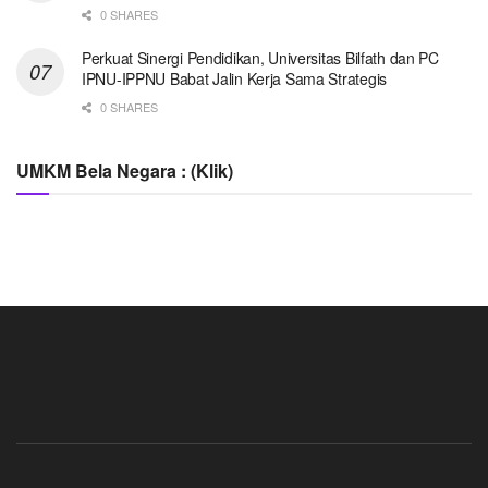
0 SHARES
Perkuat Sinergi Pendidikan, Universitas Bilfath dan PC
IPNU-IPPNU Babat Jalin Kerja Sama Strategis
0 SHARES
UMKM Bela Negara : (Klik)