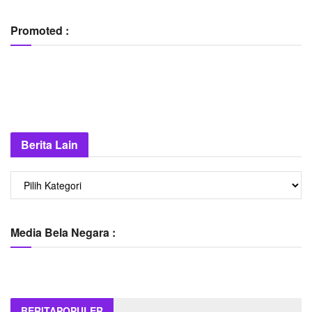
Promoted :
Berita Lain
Berita
Lain
Media Bela Negara :
BERITA
POPULER