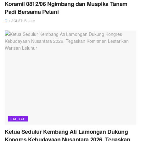
Koramil 0812/06 Ngimbang dan Muspika Tanam
Padi Bersama Petani
7 AGUSTUS 2026
DAERAH
Ketua Sedulur Kembang Ati Lamongan Dukung
Kongres Kebudayaan Nusantara 2026, Tegaskan