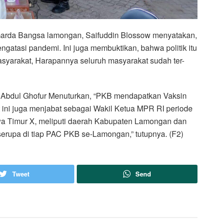
Garda Bangsa lamongan, Saifuddin Blossow menyatakan,
gatasi pandemi. Ini juga membuktikan, bahwa politik itu
asyarakat, Harapannya seluruh masyarakat sudah ter-
 Abdul Ghofur Menuturkan, “PKB mendapatkan Vaksin
t ini juga menjabat sebagai Wakil Ketua MPR RI periode
a Timur X, meliputi daerah Kabupaten Lamongan dan
serupa di tiap PAC PKB se-Lamongan,” tutupnya. (F2)
Tweet
Send