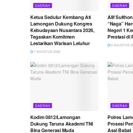
DAERAH
DAERAH
Ketua Sedulur Kembang Ati
Alif Sultho
Lamongan Dukung Kongres
“Naga” Ha
Kebudayaan Nusantara 2026,
Negeri 1 K
Tegaskan Komitmen
Prestasi di 
Lestarikan Warisan Leluhur
6 AGUSTUS 2
7 AGUSTUS 2026
DAERAH
DAERAH
Kodim 0812/Lamongan
Polres La
Dukung Taruna Akademi TNI
Prosesi Pe
Bina Generasi Muda
Asal Babat