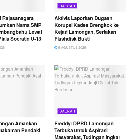
DAERAH
ni Rajasanagara
Aktivis Laporkan Dugaan
rumkan Nama SMP
Korupsi Kades Brengkok ke
embangbahu Lewat
Kejari Lamongan, Sertakan
Piala Soeratin U-13
Flashdisk Bukti
026
6 AGUSTUS 2026
DAERAH
mongan Amankan
Freddy: DPRD Lamongan
makaman Pendaki
Terbuka untuk Aspirasi
Masyarakat, Tudingan Ingkar