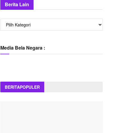
Berita Lain
Berita
Lain
Media Bela Negara :
BERITA
POPULER