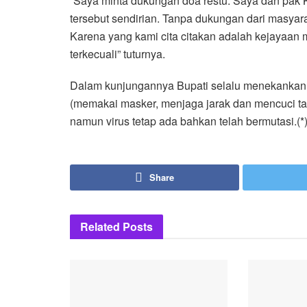
“Saya minta dukungan doa restu. Saya dan pak 
tersebut sendirian. Tanpa dukungan dari masyar
Karena yang kami cita citakan adalah kejayaan
terkecuali” tuturnya.
Dalam kunjungannya Bupati selalu menekankan 
(memakai masker, menjaga jarak dan mencuci t
namun virus tetap ada bahkan telah bermutasi.(*
Share
Related
Posts