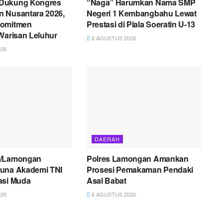
Dukung Kongres
“Naga” Harumkan Nama SMP
 Nusantara 2026,
Negeri 1 Kembangbahu Lewat
Komitmen
Prestasi di Piala Soeratin U-13
Warisan Leluhur
6 AGUSTUS 2026
26
DAERAH
2/Lamongan
Polres Lamongan Amankan
una Akademi TNI
Prosesi Pemakaman Pendaki
asi Muda
Asal Babat
26
6 AGUSTUS 2026