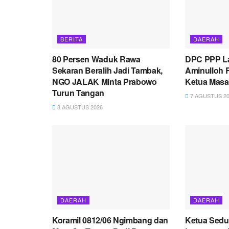
BERITA
DAERAH
80 Persen Waduk Rawa
DPC PPP L
Sekaran Beralih Jadi Tambak,
Aminulloh 
NGO JALAK Minta Prabowo
Ketua Masa
Turun Tangan
7 AGUSTUS 20
8 AGUSTUS 2026
DAERAH
DAERAH
Koramil 0812/06 Ngimbang dan
Ketua Sedu