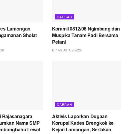
DAERAH
res Lamongan
Koramil 0812/06 Ngimbang dan
ngamanan Sholat
Muspika Tanam Padi Bersama
Petani
26
7 AGUSTUS 2026
DAERAH
ni Rajasanagara
Aktivis Laporkan Dugaan
rumkan Nama SMP
Korupsi Kades Brengkok ke
embangbahu Lewat
Kejari Lamongan, Sertakan