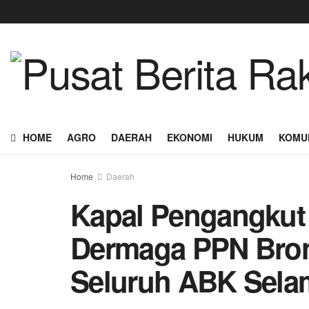
HOME
AGRO
DAERAH
EKONOMI
HUKUM
KOMU
Home
Daerah
Kapal Pengangkut I
Dermaga PPN Brond
Seluruh ABK Sela