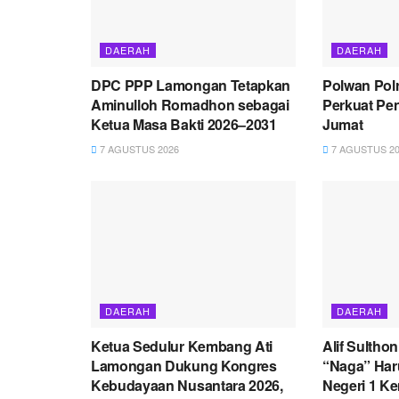
DAERAH
DAERAH
DPC PPP Lamongan Tetapkan
Polwan Pol
Aminulloh Romadhon sebagai
Perkuat Pe
Ketua Masa Bakti 2026–2031
Jumat
7 AGUSTUS 2026
7 AGUSTUS 20
DAERAH
DAERAH
Ketua Sedulur Kembang Ati
Alif Sultho
Lamongan Dukung Kongres
“Naga” Ha
Kebudayaan Nusantara 2026,
Negeri 1 K