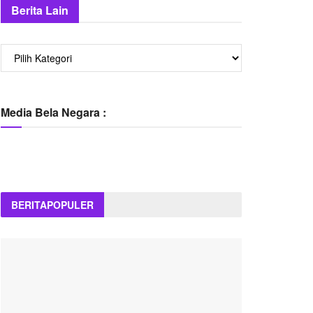
Berita Lain
Berita
Lain
Media Bela Negara :
BERITA
POPULER